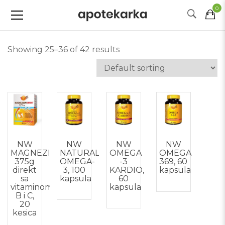
0
Showing 25–36 of 42 results
NW
NW
NW
NW
MAGNEZIJUM
NATURAL
OMEGA
OMEGA
375g
OMEGA-
-3
369, 60
direkt
3, 100
KARDIO,
kapsula
sa
kapsula
60
vitaminom
kapsula
B i C,
20
kesica