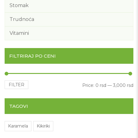
Stomak
Trudnoća
Vitamini
FILTRIRAJ PO CENI
FILTER
Mi
M
Price:
0 rsd
—
3,000 rsd
TAGOVI
Karamela
Kikiriki