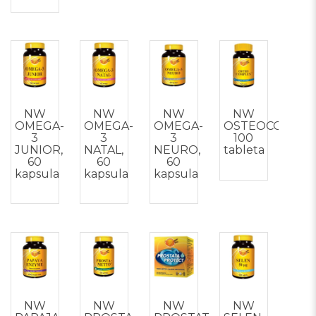
NW
NW
NW
NW
OMEGA-
OMEGA-
OMEGA-
OSTEOCOMPLE
3
3
3
100
JUNIOR,
NATAL,
NEURO,
tableta
60
60
60
kapsula
kapsula
kapsula
NW
NW
NW
NW