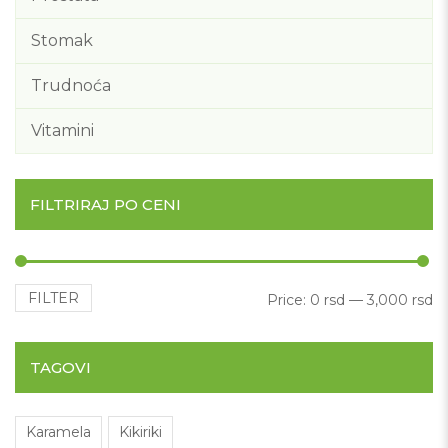
Stomak
Trudnoća
Vitamini
FILTRIRAJ PO CENI
FILTER
Mi
M
Price:
0 rsd
—
3,000 rsd
TAGOVI
Karamela
Kikiriki