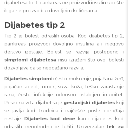
dijabetesa tip 1, pankreas ne proizvodi insulin uopšte
ili ga ne proizvodi u dovoljnim količinama.
Dijabetes tip 2
Tip 2 je bolest odraslih osoba. Kod dijabetes tip 2,
pankreas proizvodi dovoljno insulina ali njegovo
dejstvo izostaje. Bolest se razvija postepeno i
simptomi dijabetesa
nisu izraženi što ovoj bolesti
dozvoljava da se neopažano razvija.
Dijabetes simptomi:
često mokrenje, pojačana žeđ,
pojačan apetit, umor, suva koža, teško zarastanje
rana, česte infekcije odnosno oslabljen imunitet.
Posebna vrta dijabetisa je
gestacijski dijabetes
koji
se javlja kod trudnica i najčešće posle porođaja
nestaje.
Dijabetes kod dece
kao i dijabetes kod
odraslih neophodno je lečiti. Univerzalan
lek za