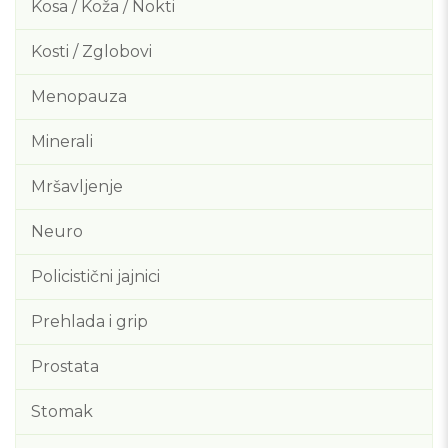
Kosa / Koža / Nokti
Kosti / Zglobovi
Menopauza
Minerali
Mršavljenje
Neuro
Policistični jajnici
Prehlada i grip
Prostata
Stomak