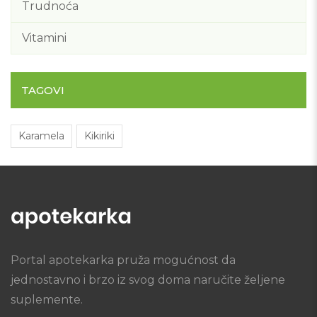
Trudnoća
Vitamini
TAGOVI
Karamela
Kikiriki
Portal apotekarka pruža mogućnost da
jednostavno i brzo iz svog doma naručite željene
suplemente.