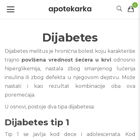
0
Dijabetes
Dijabetes melitus je hronična bolest koju karakteriše
trajno
povišena vrednost šećera u krvi
odnosno
hiperglikemija, nastala zbog smanjenog lučenja
insulina ili zbog defekta u njegovom dejstvu. Može
nastati i kao rezultat kombinacije oba ova
poremećaja.
U osnovi, postoje dva tipa dijabetesa:
Dijabetes tip 1
Tip 1 se javlja kod dece i adolescenata. Kod