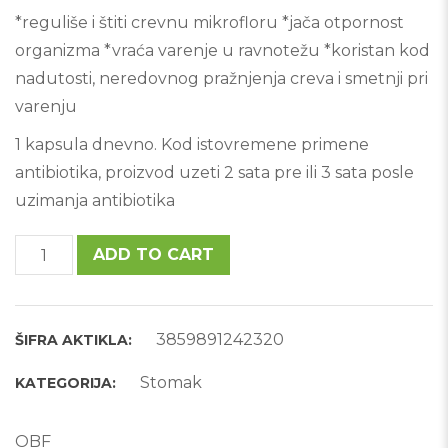
*reguliše i štiti crevnu mikrofloru *jača otpornost
organizma *vraća varenje u ravnotežu *koristan kod
nadutosti, neredovnog pražnjenja creva i smetnji pri
varenju
1 kapsula dnevno. Kod istovremene primene
antibiotika, proizvod uzeti 2 sata pre ili 3 sata posle
uzimanja antibiotika
BIORELA DAILY quantity
ADD TO CART
3859891242320
ŠIFRA AKTIKLA:
Stomak
KATEGORIJA:
OBF