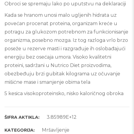
Obroci se spremaju lako po uputstvu na deklaraciji
Kada se hranom unosi malo ugljenih hidrata uz
povećan procenat proteina, organizam kreće u
potragu za glukozom potrebnom za funkcionisanje
organizma, posebno mozga. Iz tog razloga vrlo brzo
poseže u rezerve masti i razgrađuje ih oslobađajući
energiju bez osećaja umora. Visoko kvalitetni
proteini, sadržani u Nutrico Diet proizvodima,
obezbeđuju brzi gubitak kilograma uz očuvanje
mišićne mase i smanjenje obima tela
5 kesica visokoproteinsko, nisko kaloričnog obroka
3.85989E+12
ŠIFRA AKTIKLA:
Mršavljenje
KATEGORIJA: