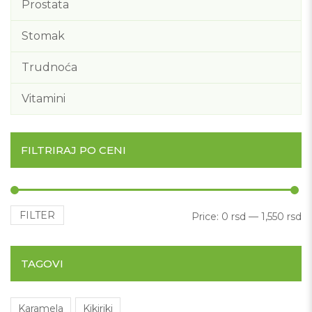
Prostata
Stomak
Trudnoća
Vitamini
FILTRIRAJ PO CENI
FILTER
Mi
M
Price:
0 rsd
—
1,550 rsd
TAGOVI
Karamela
Kikiriki