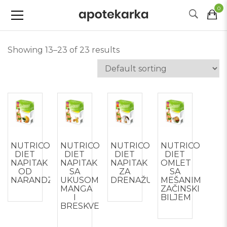
0
Showing 13–23 of 23 results
NUTRICO
NUTRICO
NUTRICO
NUTRICO
DIET
DIET
DIET
DIET
NAPITAK
NAPITAK
NAPITAK
OMLET
OD
SA
ZA
SA
NARANDZE
UKUSOM
DRENAŽU
MEŠANIM
MANGA
ZAČINSKIM
I
BILJEM
BRESKVE